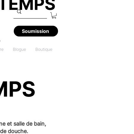
NTEMPS
Soumission
,
re
Blogue
Boutique
MPS
 et salle de bain,
e de douche.