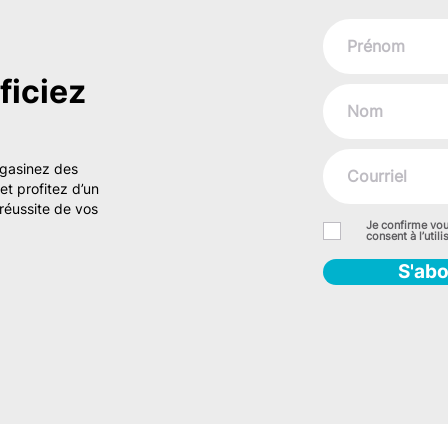
iciez
agasinez des
t profitez d’un
réussite de vos
Je confirme vou
consent à l’uti
S'ab