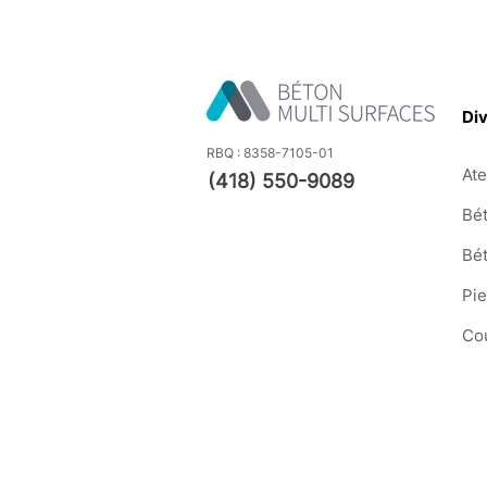
Div
RBQ : 8358-7105-01
Ate
(418) 550-9089
Bét
Bé
Pi
Co