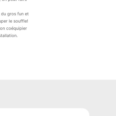
a du gros fun et
per le souffle!
ton coéquipier
tallation.