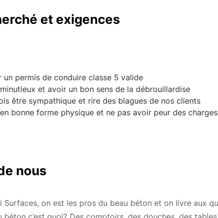
cherché et exigences
oir un permis de conduire classe 5 valide
re minutieux et avoir un bon sens de la débrouillardise 
 dois être sympathique et rire des blagues de nos clients
tre en bonne forme physique et ne pas avoir peur des charges
de nous
 Surfaces, on est les pros du beau béton et on livre aux q
béton c’est quoi? Des comptoirs, des douches, des tables,