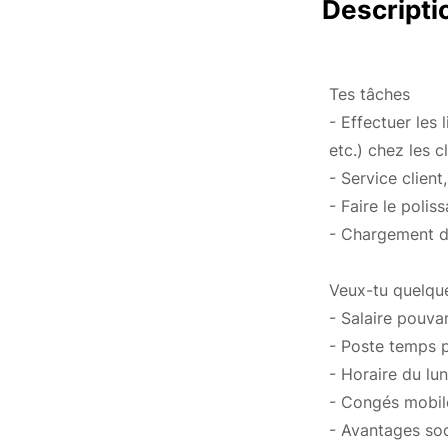
Descripti
Tes tâches
- Effectuer les 
etc.) chez les cl
- Service client
- Faire le polis
- Chargement du
Veux-tu quelqu
- Salaire pouva
- Poste temps p
- Horaire du lu
- Congés mobil
- Avantages so