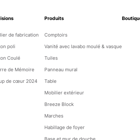
isions
Produits
Boutiqu
lier de fabrication
Comptoirs
on poli
Vanité avec lavabo moulé & vasque
ton Coulé
Tuiles
erre de Mémoire
Panneau mural
up de cœur 2024
Table
Mobilier extérieur
Breeze Block
Marches
Habillage de foyer
Base et mur de douche