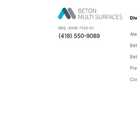
Div
RBQ : 8358-7105-01
Ate
(418) 550-9089
Bét
Bé
Pi
Co