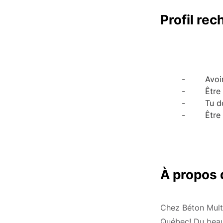
Profil re
-        Av
-        Êt
-        Tu
-        Ê
À propos 
Chez Béton Multi
Québec! Du beau 