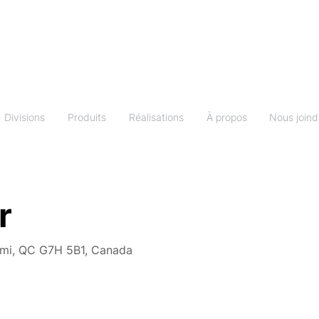
Divisions
Produits
Réalisations
À propos
Nous joind
r
imi, QC G7H 5B1, Canada