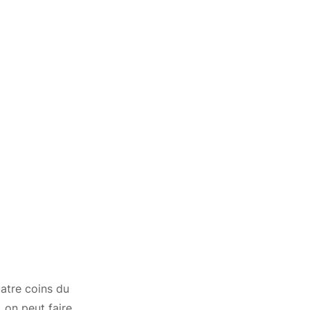
uatre coins du
 on peut faire