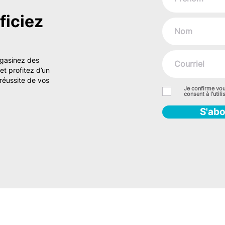
iciez
agasinez des
t profitez d’un
réussite de vos
Je confirme vou
consent à l’uti
S'ab