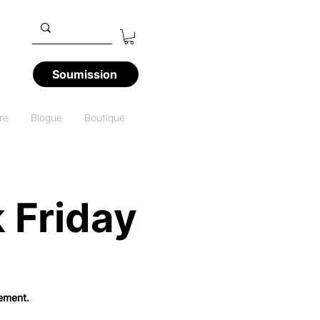
Soumission
re
Blogue
Boutique
 Friday
vement.