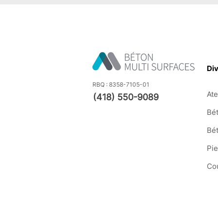
Div
RBQ : 8358-7105-01
Ate
(418) 550-9089
Bét
Bé
Pi
Co