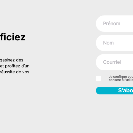
iciez
agasinez des
t profitez d’un
réussite de vos
Je confirme vou
consent à l’uti
S'ab