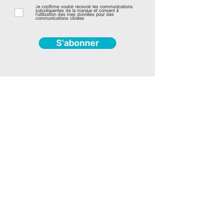
Je confirme vouloir recevoir les communications
subséquentes de la marque et consent à
l’utilisation des mes données pour des
communications ciblées
S'abonner
RBQ :
8358-7105-01
(418) 550-9089
Divisions
Atelier de fabrication
Béton poli