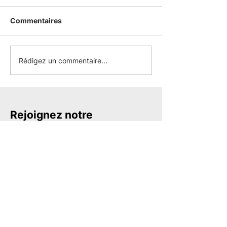
Commentaires
Rédigez un commentaire...
Rejoignez notre
communauté et bénéficiez
d’offres exclusives
Soyez au courant des dernières
nouveautés et magasinez des produits en
primeur. Rejoignez notre communauté et
profitez d’un accompagnement sur
mesure qui contribuera à la réussite de
vos projets.